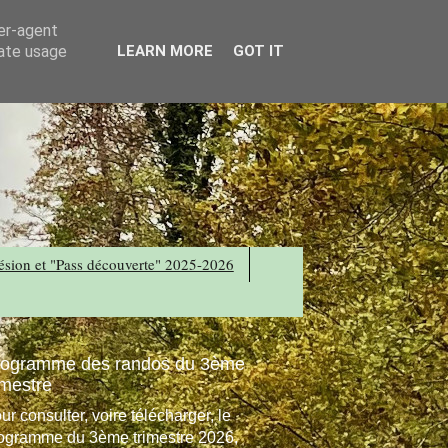
ser-agent
rate usage
LEARN MORE
GOT IT
sion et "Pass découverte" 2025-2026
rogramme des randos du 3ème
imestre
ur consulter, voire télécharger, le
ogramme du 3ème trimestre 2026,