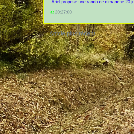
Ariel propose une rando ce dimanche 20 
at
20:27:00
Article plus récent