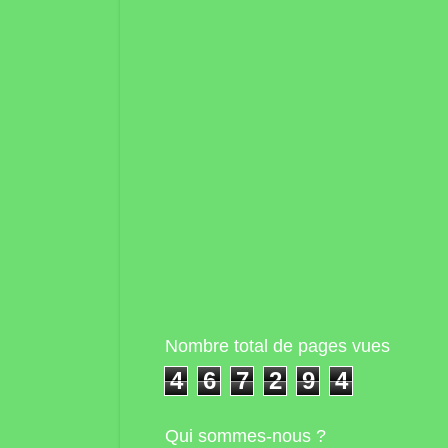
Nombre total de pages vues
4
6
7
2
9
4
Qui sommes-nous ?