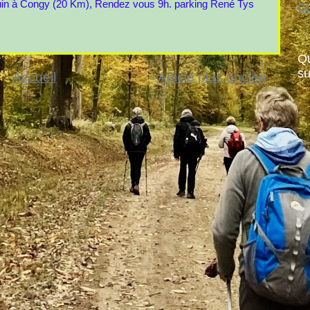
juin à Congy (20 Km), Rendez vous 9h. parking René Tys
CL
Qu
su
Accueil
Article plus ancien