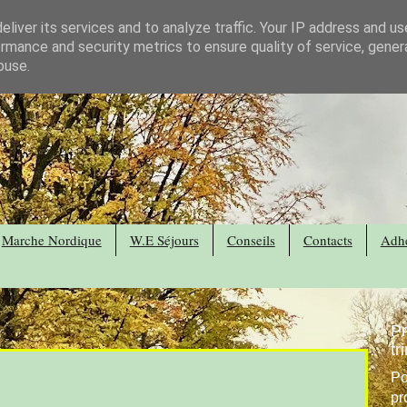
liver its services and to analyze traffic. Your IP address and u
rmance and security metrics to ensure quality of service, gene
buse.
Marche Nordique
W.E Séjours
Conseils
Contacts
Adhé
P
tr
Po
pr