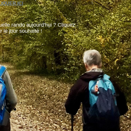
IQUER ICI
elle rando aujourd'hui ? Cliquez
r le jour souhaité !