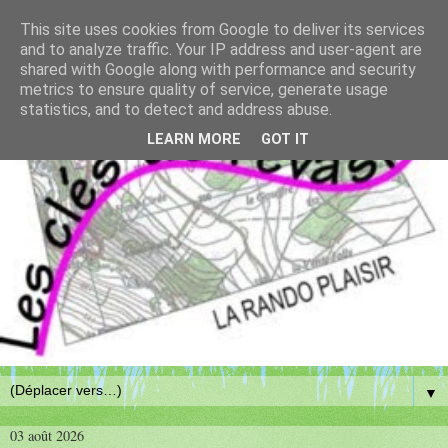
This site uses cookies from Google to deliver its services
and to analyze traffic. Your IP address and user-agent are
shared with Google along with performance and security
metrics to ensure quality of service, generate usage
statistics, and to detect and address abuse.
LEARN MORE
GOT IT
▼
03 août 2026