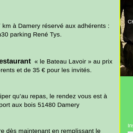
C
7 km
à Damery réservé aux adhérents :
h30 parking René Tys.
estaurant
« le Bateau Lavoir » au prix
ents et de 35 € pour les invités.
iper qu’au repas,
le rendez vous est à
port
aux bois 51480 Damery
In
re dès maintenant en remplissant le