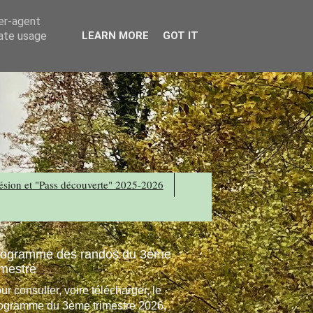
ser-agent
rate usage
LEARN MORE
GOT IT
sion et "Pass découverte" 2025-2026
rogramme des randos du 3ème
imestre
ur consulter, voire télécharger, le
ogramme du 3ème trimestre 2026,