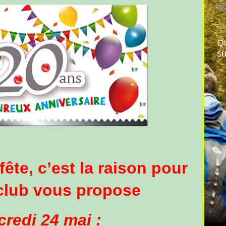
CL
Qu
su
ête, c’est la raison pour
 club vous propose
credi 24 mai :