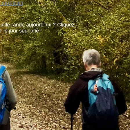
IQUER ICI
elle rando aujourd'hui ? Cliquez
r le jour souhaité !