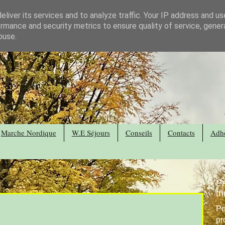
liver its services and to analyze traffic. Your IP address and u
rmance and security metrics to ensure quality of service, gene
buse.
Marche Nordique
W.E Séjours
Conseils
Contacts
Adhé
P
tr
Po
pr