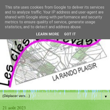
This site uses cookies from Google to deliver its services
and to analyze traffic. Your IP address and user-agent are
shared with Google along with performance and security
metrics to ensure quality of service, generate usage
statistics, and to detect and address abuse.
LEARN MORE
GOT IT
▼
21 août 2023