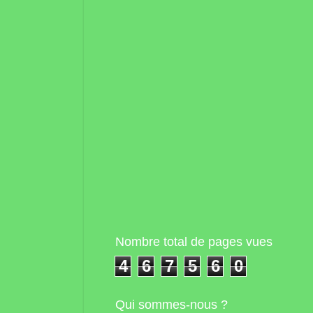
Nombre total de pages vues
4
6
7
5
6
0
Qui sommes-nous ?