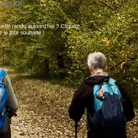
IQUER ICI
elle rando aujourd'hui ? Cliquez
r le jour souhaité !