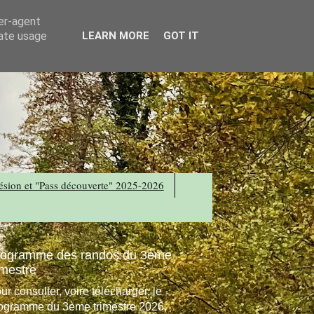
ser-agent
rate usage
LEARN MORE
GOT IT
sion et "Pass découverte" 2025-2026
rogramme des randos du 3ème
imestre
ur consulter, voire télécharger, le
ogramme du 3ème trimestre 2026,