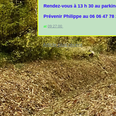
Rendez-vous à 13 h 30 au parki
Prévenir Philippe au 06 06 47 78
at
09:27:00
Article plus récent