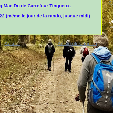
CL
ng Mac Do de Carrefour Tinqueux.
 22 (même le jour de la rando, jusque midi)
Qu
su
Accueil
Article plus ancien