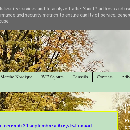
liver its services and to analyze traffic. Your IP address and u
rmance and security metrics to ensure quality of service, gene
buse.
Marche Nordique
W.E Séjours
Conseils
Contacts
Adhé
P
tr
Po
m mercredi 20 septembre à Arcy-le-Ponsart
pr