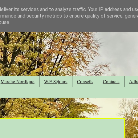
liver its services and to analyze traffic. Your IP address and u
rmance and security metrics to ensure quality of service, gene
buse.
Marche Nordique
W.E Séjours
Conseils
Contacts
Adhé
P
tr
Po
pr