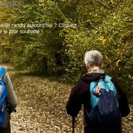
IQUER ICI
elle rando aujourd'hui ? Cliquez
r le jour souhaité !