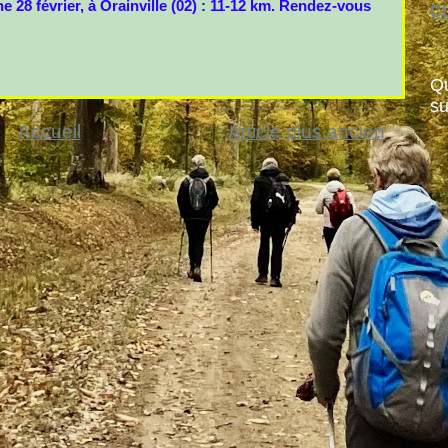
28 février, à Orainville (02) : 11-12 km. Rendez-vous
CL
Qu
su
Accueil
Article plus ancien