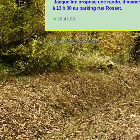
Jacqueline propose une rando, dimanche 
à 13 h 30 au parking rue Rosset.
at
18:41:00
Article plus récent