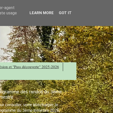
ser-agent
rate usage
LEARN MORE
GOT IT
sion et "Pass découverte" 2025-2026
rogramme des randos du 3ème
imestre
ur consulter, voire télécharger, le
ogramme du 3ème trimestre 2026,