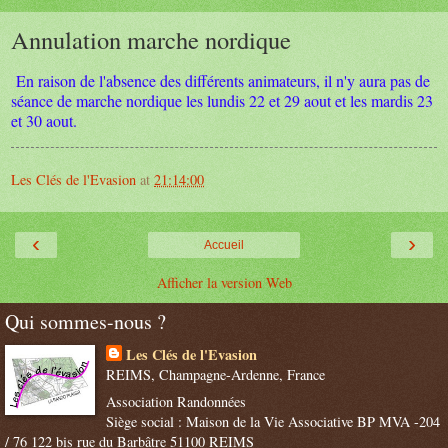
Annulation marche nordique
En raison de l'absence des différents animateurs, il n'y aura pas de
séance de marche nordique les lundis 22 et 29 aout et les mardis 23
et 30 aout.
Les Clés de l'Evasion
at
21:14:00
‹
›
Accueil
Afficher la version Web
Qui sommes-nous ?
Les Clés de l'Evasion
REIMS, Champagne-Ardenne, France
Association Randonnées
Siège social : Maison de la Vie Associative BP MVA -204
/ 76 122 bis rue du Barbâtre 51100 REIMS