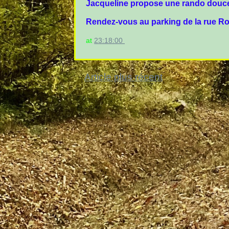
Jacqueline propose une rando douce 
Rendez-vous au parking de la rue Ros
at
23:18:00
Article plus récent