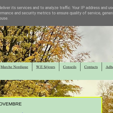
liver its services and to analyze traffic. Your IP address and u
rmance and security metrics to ensure quality of service, gene
buse.
Marche Nordique
W.E Séjours
Conseils
Contacts
Adhé
P
tr
NOVEMBRE
Po
pr