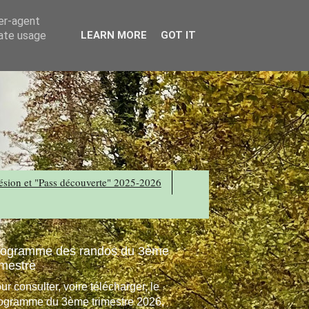
ser-agent
rate usage
LEARN MORE
GOT IT
sion et "Pass découverte" 2025-2026
rogramme des randos du 3ème
imestre
ur consulter, voire télécharger, le
ogramme du 3ème trimestre 2026,