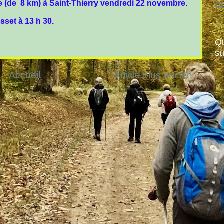
(de 8 km) à Saint-Thierry vendredi 22 novembre.
CL
set à 13 h 30.
Qu
su
Accueil
Article plus ancien