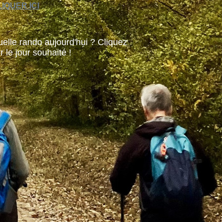
IQUER ICI
elle rando aujourd'hui ? Cliquez
r le jour souhaité !