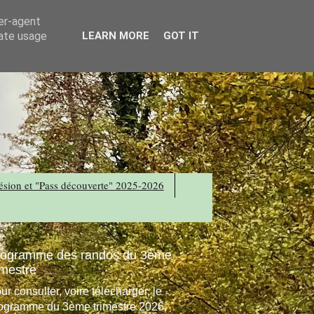
ser-agent
rate usage
LEARN MORE
GOT IT
sion et "Pass découverte" 2025-2026
rogramme des randos du 3ème
imestre
ur consulter, voire télécharger, le
ogramme du 3ème trimestre 2026,