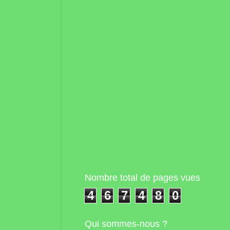
Nombre total de pages vues
4
6
7
4
8
0
Qui sommes-nous ?