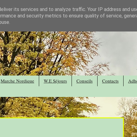
liver its services and to analyze traffic. Your IP address and u
rmance and security metrics to ensure quality of service, gene
buse.
Marche Nordique
W.E Séjours
Conseils
Contacts
Adhé
P
tr
Po
pr