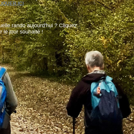
IQUER ICI
elle rando aujourd'hui ? Cliquez
r le jour souhaité !